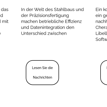
r das
In der Welt des Stahlbaus und
Ein k
nd
der Präzisionsfertigung
ein g
 mit
machen betriebliche Effizienz
nachh
und Datenintegration den
Chera
e
Unterschied zwischen
Libell
Soft
Lesen Sie die
Nachrichten