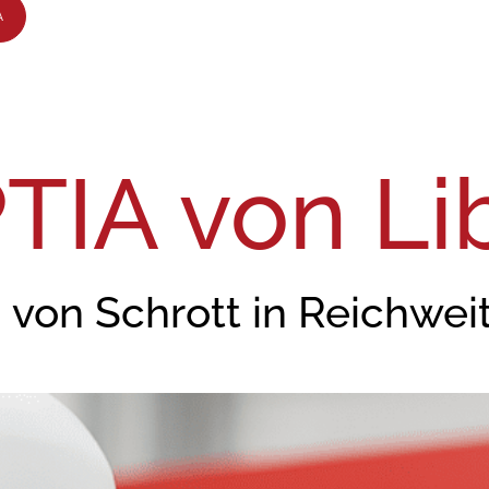
A
TIA von Lib
g
von Schrott in Reichwei