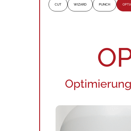
CUT
WIZARD
PUNCH
OPTI
OP
Optimierun