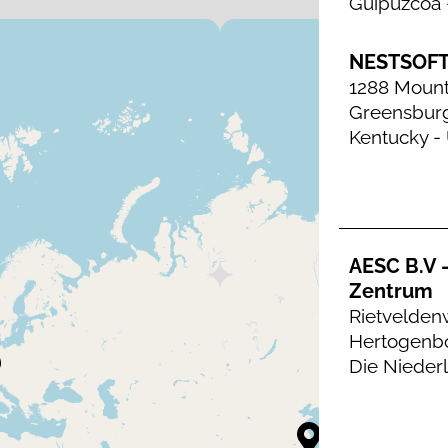
Guipuzcoa 
NESTSOF
1288 Mount
Greensburg
Kentucky -
AESC B.V -
Zentrum
Rietveldenw
Hertogenbo
Die Nieder