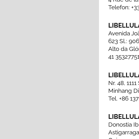
Telefon: +3
LIBELLUL
Avenida Jo
623 Sl.: 90
Alto da Gló
41 3532775
LIBELLUL
Nr. 48, 111
Minhang Di
Tel. +86 13
LIBELLULA
Donostia Ib
Astigarraga