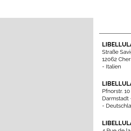
LIBELLULA
Straße Sav
12062 Chera
-
Italien
LIBELLUL
Pfnorstr. 1
Darmstadt -
-
Deutschl
LIBELLULA
4 Rue de l