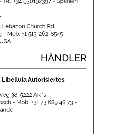
- Tel. +34 930192397
- Spanien
T
 Lebanon Church Rd.
 - Mob: +1 513-262-8545
 USA
HÄNDLER
 Libellula Autorisiertes
eg 38, 5222 AR 's -
sch - Mob: +31 73 689 48 73 -
lande