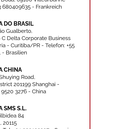
3 680409635 - Frankreich
A DO BRASIL
ão Gualberto,
6 C Delta Corporate Business
ria - Curitiba/PR -
Telefon: +55
1
- Brasilien
A CHINA
1 Shuying Road,
strict 201199 Shanghai -
7 9520 3276 -
China
 SMS S.L.
ilbidea 84
, 20115