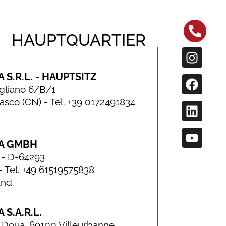
HAUPTQUARTIER
 S.R.L. - HAUPTSITZ
igliano 6/B/1
sco (CN) - Tel. +39 0172491834
A GMBH
0 - D-64293
 Tel. +49 61519575838
and
 S.A.R.L.
a Doua, 69100 Villeurbanne