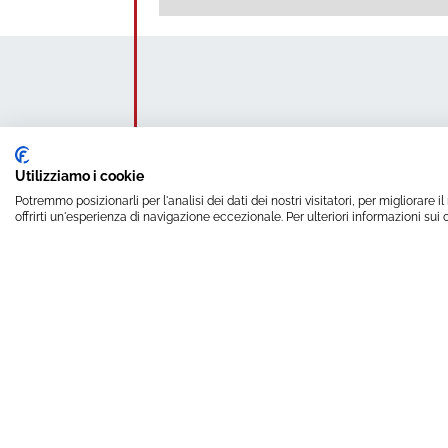
Utilizziamo i cookie
Potremmo posizionarli per l'analisi dei dati dei nostri visitatori, per migliorare
offrirti un'esperienza di navigazione eccezionale. Per ulteriori informazioni sui 
Erhalten 
mit uns
Name
Nachn