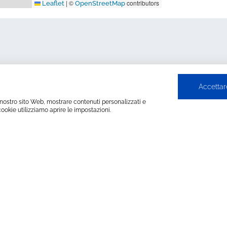
|
©
contributors
Leaflet
OpenStreetMap
Kontakt
Bewerbung abschicken
Accettare
 il nostro sito Web, mostrare contenuti personalizzati e
cookie utilizziamo aprire le impostazioni.
Sie ein höheres Niveau 
erer
die erfolgreichsten 
ame
Telefon
E-Ma