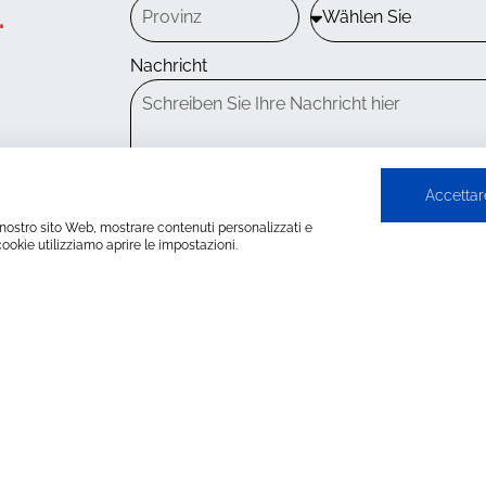
.
Nachricht
Accettare
 il nostro sito Web, mostrare contenuti personalizzati e
cookie utilizziamo aprire le impostazioni.
Senden
Ich erkläre, dass ich 
Datenschu
gelesen habe
Sie
LIBELLULA GMBH
LIBELLULA S.A.R.L.
fnorstr. 10 - D-64293
4 Rue de la Doua, 69100
Darmstadt - Deutschland
Villeurbanne