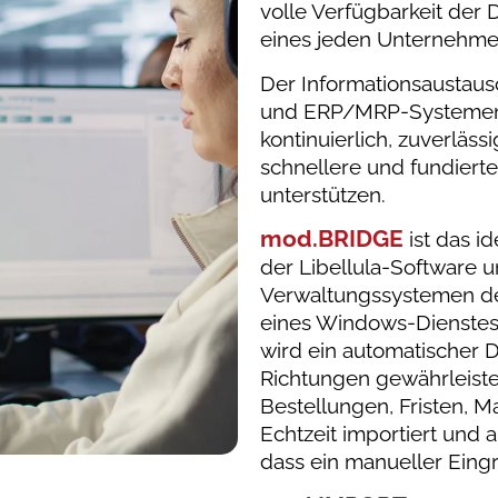
volle Verfügbarkeit der
eines jeden Unternehmen
Der Informationsausta
und ERP/MRP-Systemen w
kontinuierlich, zuverläss
schnellere und fundiert
unterstützen.
mod.BRIDGE
ist das i
der Libellula-Software 
Verwaltungssystemen d
eines Windows-Dienstes 
wird ein automatischer 
Richtungen gewährleiste
Bestellungen, Fristen, M
Echtzeit importiert und 
dass ein manueller Eingrif