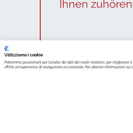
Ihnen zuhören
Utilizziamo i cookie
Potremmo posizionarli per l'analisi dei dati dei nostri visitatori, per migliorare
offrirti un'esperienza di navigazione eccezionale. Per ulteriori informazioni sui 
LIBELLULA S.R.L. -
P
HAUPTSITZ
Straße Savigliano 6/B/1