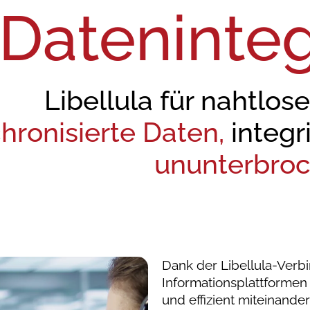
Dateninteg
Libellula für nahtlose
hronisierte Daten,
integr
ununterbroch
Dank der Libellula-Ver
Informationsplattforme
und effizient miteinand