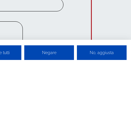
 tutti
Negare
No, aggiusta
die folgenden Dokumente
tzbestimmungen
LIBELLULA DO BRASIL
Avenida João Gualberto,
623 Sl.: 906 C Delta Corporate