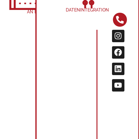
RP
DATENINTEGRATION
AN BORD