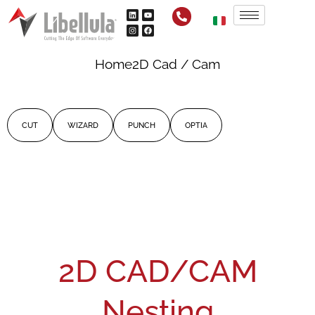
Home
2D Cad / Cam
CUT
WIZARD
PUNCH
OPTIA
2D CAD/CAM
Nesting