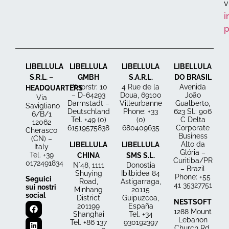
v
i
p
LIBELLULA
LIBELLULA
LIBELLULA
LIBELLULA
S.R.L. –
GMBH
S.A.R.L.
DO BRASIL
Pfnorstr. 10
4 Rue de la
Avenida
HEADQUARTERS
– D-64293
Doua, 69100
João
Via
Darmstadt –
Villeurbanne
Gualberto,
Savigliano
Deutschland
Phone:
+33
623 Sl.: 906
6/B/1
Tel. +49 (0)
(0)
C Delta
12062
61519575838
680409635
Corporate
Cherasco
Business
(CN) –
Alto da
LIBELLULA
LIBELLULA
Italy
Glória –
Tel. +39
CHINA
SMS S.L.
Curitiba/PR
0172491834
N°48, 1111
Donostia
– Brazil
Shuying
Ibilbidea 84
Phone: +55
Seguici
Road,
Astigarraga,
41 35327751
sui nostri
Minhang
20115
social
District
Guipuzcoa,
NESTSOFT
201199
España
1288 Mount
Shanghai
Tel. +34
Lebanon
Tel. +86 137
930192397
Church Rd.